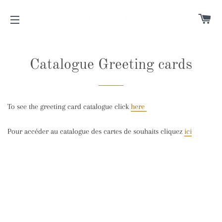
C
SITE NAVIGATION
Catalogue Greeting cards
To see the greeting card catalogue click
here
Pour accéder au catalogue des cartes de souhaits cliquez
ici