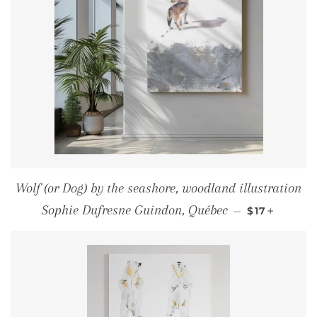
Wolf (or Dog) by the seashore, woodland illustration
PRIX RÉGU
+
Sophie Dufresne Guindon, Québec
—
$17