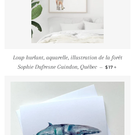
Loup hurlant, aquarelle, illustration de la forêt
PRIX RÉGU
+
Sophie Dufresne Guindon, Québec
—
$17