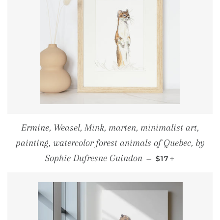
Ermine, Weasel, Mink, marten, minimalist art,
painting, watercolor forest animals of Quebec, by
PRIX RÉGULIER
+
Sophie Dufresne Guindon
—
$17