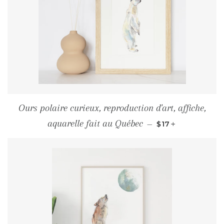
Ours polaire curieux, reproduction d'art, affiche,
PRIX RÉGULIER
+
aquarelle fait au Québec
—
$17