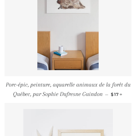
Porc-épic, peinture, aquarelle animaux de la forêt du
PRIX RÉG
+
Québec, par Sophie Dufresne Guindon
—
$17