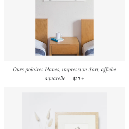
Ours polaires blancs, impression d'art, affiche
PRIX RÉGULIER
+
aquarelle
—
$17