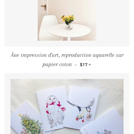
Âne impression d'art, reproduction aquarelle sur
PRIX RÉGULIER
+
papier coton
—
$17