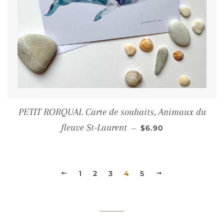
PETIT RORQUAL Carte de souhaits, Animaux du
PRIX RÉGULIER
fleuve St-Laurent
—
$6.90
PRÉCÉDENT
1
2
3
4
5
SUIVANT