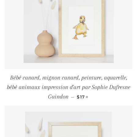
Bébé canard, mignon canard, peinture, aquarelle,
bébé animaux impression d'art par Sophie Dufresne
PRIX RÉGULIER
+
Guindon
—
$17